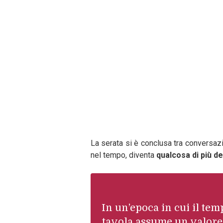
La serata si è conclusa tra conversaz
nel tempo, diventa
qualcosa di più d
In un’epoca in cui il te
tavola assume un valore p