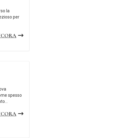
so la
ezioso per
NCORA
uova
Come spesso
to...
NCORA