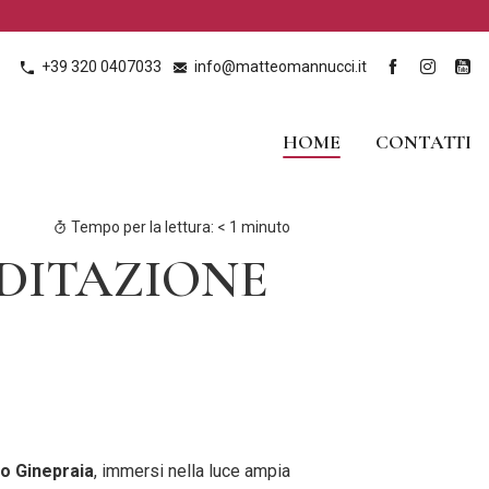
+39 320 0407033
info@matteomannucci.it
HOME
CONTATTI
Tempo per la lettura:
< 1
minuto
EDITAZIONE
o Ginepraia
, immersi nella luce ampia