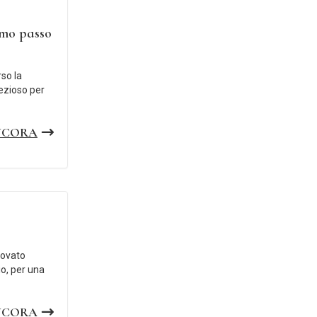
imo passo
so la
ezioso per
NCORA
rovato
cio, per una
NCORA