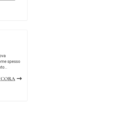
uova
Come spesso
to...
NCORA