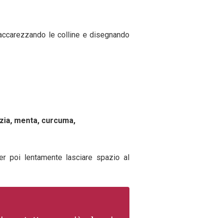
, accarezzando le colline e disegnando
rizia, menta, curcuma,
er poi lentamente lasciare spazio al