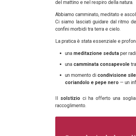
del mattino e nel respiro della natura.
Abbiamo camminato, meditato e ascol
Ci siamo lasciati guidare dal ritmo de
confini morbidi tra terra e cielo.
La pratica è stata essenziale e profon
una
meditazione seduta
per radi
una
camminata consapevole
tra
un momento di
condivisione sil
coriandolo e pepe nero
— un inf
Il
solstizio
ci ha offerto una soglia
raccoglimento.