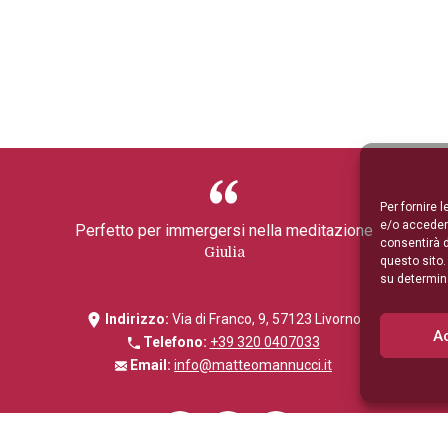
Per fornire 
e/o accedere
Perfetto per immergersi nella meditazione
consentirà d
Giulia
questo sito
su determina
Indirizzo:
Via di Franco, 9, 57123 Livorno
A
Telefono:
+39 320 0407033
Email:
info@matteomannucci.it